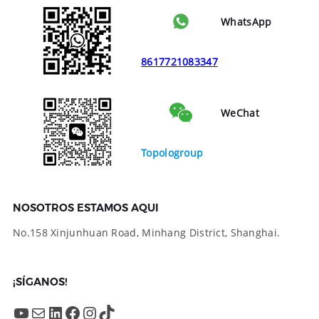
WhatsApp
8617721083347
WeChat
Topologroup
NOSOTROS ESTAMOS AQUI
No.158 Xinjunhuan Road, Minhang District, Shanghai.
¡SÍGANOS!
YouTube
Mail
LinkedIn
Facebook
Instagram
TikTok