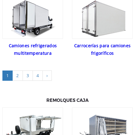
Camiones refrigerados
Carrocerías para camiones
multitemperatura
frigoríficos
1
2
3
4
›
REMOLQUES CAJA