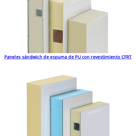
Paneles sándwich de espuma de PU con revestimiento CFRT