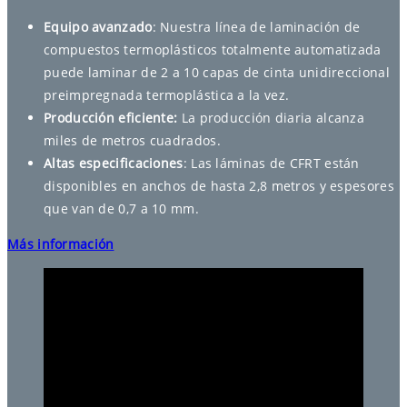
Equipo avanzado
: Nuestra línea de laminación de
compuestos termoplásticos totalmente automatizada
puede laminar de 2 a 10 capas de cinta unidireccional
preimpregnada termoplástica a la vez.
Producción eficiente:
La producción diaria alcanza
miles de metros cuadrados.
Altas especificaciones
: Las láminas de CFRT están
disponibles en anchos de hasta 2,8 metros y espesores
que van de 0,7 a 10 mm.
Más información