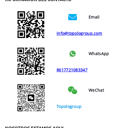
Email
info@topologroup.com
WhatsApp
8617721083347
WeChat
Topologroup