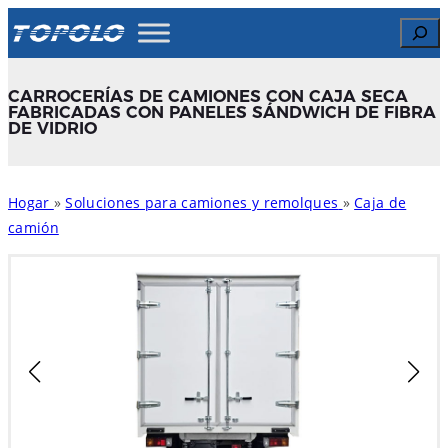
Skip
Search
to
content
CARROCERÍAS DE CAMIONES CON CAJA SECA
FABRICADAS CON PANELES SÁNDWICH DE FIBRA
DE VIDRIO
Hogar
»
Soluciones para camiones y remolques
»
Caja de
camión