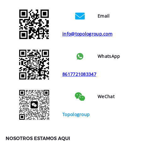
Email
info@topologroup.com
WhatsApp
8617721083347
WeChat
Topologroup
NOSOTROS ESTAMOS AQUI