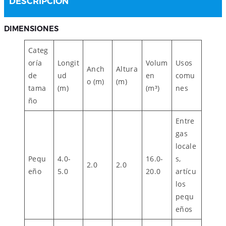
DESCRIPCIÓN
DIMENSIONES
Categ
oría
Longit
Volum
Usos
Anch
Altura
de
ud
en
comu
o (m)
(m)
tama
(m)
(m³)
nes
ño
Entre
gas
locale
Pequ
4.0-
16.0-
s,
2.0
2.0
eño
5.0
20.0
artícu
los
pequ
eños