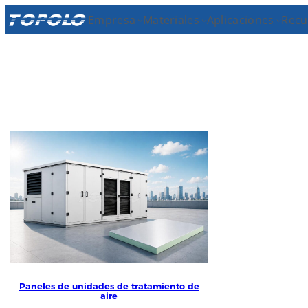
Skip
Empresa
Materiales
Aplicaciones
Recu
to
content
Paneles de unidades de tratamiento de
aire