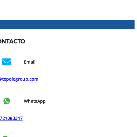
ONTACTO
Email
@topologroup.com
WhatsApp
721083347