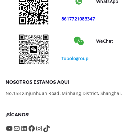
WhatsApp
8617721083347
WeChat
Topologroup
NOSOTROS ESTAMOS AQUI
No.158 Xinjunhuan Road, Minhang District, Shanghai.
¡SÍGANOS!
YouTube
Mail
LinkedIn
Facebook
Instagram
TikTok