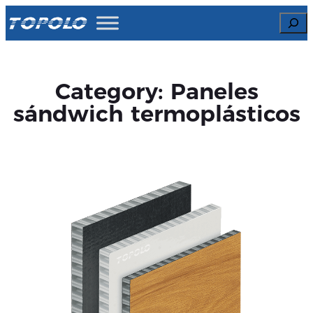
Skip
Search
to
content
Category:
Paneles
sándwich termoplásticos