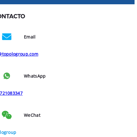
ONTACTO
Email
@topologroup.com
WhatsApp
721083347
WeChat
logroup