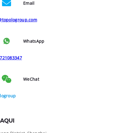
Email
@topologroup.com
WhatsApp
721083347
WeChat
logroup
AQUI