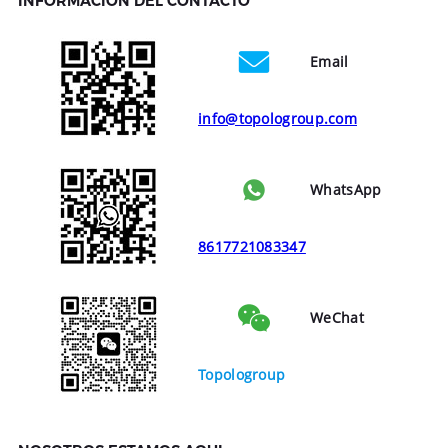
INFORMACIÓN DEL CONTACTO
Email
info@topologroup.com
WhatsApp
8617721083347
WeChat
Topologroup