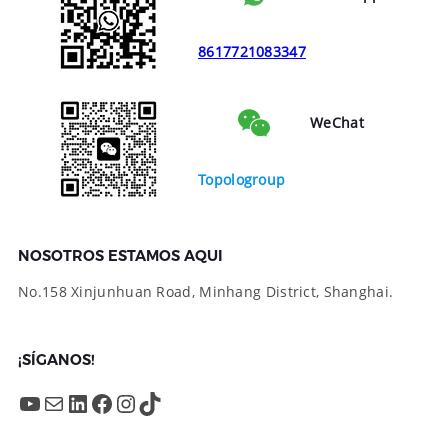
8617721083347
WeChat
Topologroup
NOSOTROS ESTAMOS AQUI
No.158 Xinjunhuan Road, Minhang District, Shanghai.
¡SÍGANOS!
YouTube
Mail
LinkedIn
Facebook
Instagram
TikTok