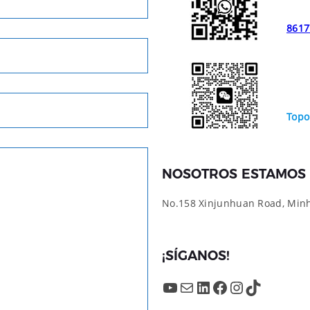
8617
Topo
NOSOTROS ESTAMOS 
No.158 Xinjunhuan Road, Minha
¡SÍGANOS!
YouTube
Mail
LinkedIn
Facebook
Instagram
TikTok