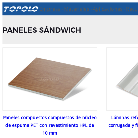
Skip
Empresa
Materiales
Aplicaciones
Recu
to
content
PANELES SÁNDWICH
Paneles compuestos compuestos de núcleo
Láminas refo
de espuma PET con revestimiento HPL de
corrugada y f
10 mm