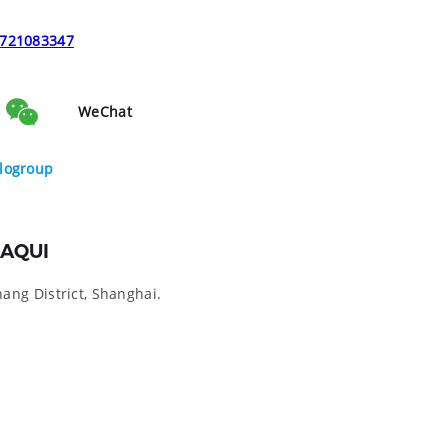
721083347
WeChat
logroup
AQUI
ng District, Shanghai.