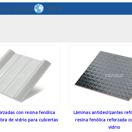
Idioma
rsos
Contacto
rzadas con resina fenólica
Láminas antideslizantes ref
ibra de vidrio para cubiertas
resina fenólica reforzada c
vidrio