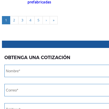
prefabricadas
1
2
3
4
5
›
»
OBTENGA UNA COTIZACIÓN