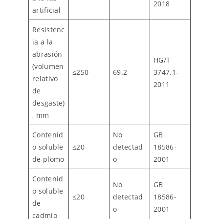
2018
artificial
Resistenc
ia a la
abrasión
HG/T
(volumen
≤
250
69.2
3747.1-
relativo
2011
de
desgaste)
, mm
Contenid
No
GB
o soluble
≤20
detectad
18586-
de plomo
o
2001
Contenid
No
GB
o soluble
≤20
detectad
18586-
de
o
2001
cadmio