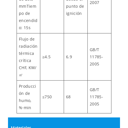
2007
mmTiem
punto de
po de
ignición
encendid
o: 15s
Flujo de
radiación
GB/T
térmica
≥4.5
6.9
11785-
crítica
2005
CHF, KW/
㎡
Producci
GB/T
ón de
≤750
68
11785-
humo,
2005
%·min
Materiales