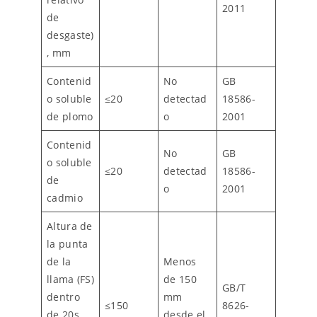
2011
de
desgaste)
, mm
Contenid
No
GB
o soluble
≤20
detectad
18586-
de plomo
o
2001
Contenid
No
GB
o soluble
≤20
detectad
18586-
de
o
2001
cadmio
Altura de
la punta
de la
Menos
llama (FS)
de 150
GB/T
dentro
mm
≤150
8626-
de 20s,
desde el