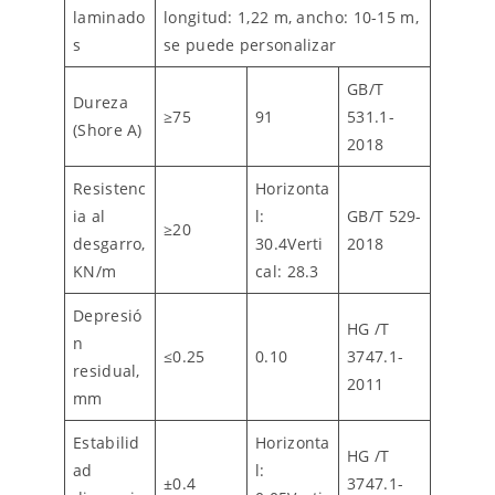
laminado
longitud: 1,22 m, ancho: 10-15 m,
s
se puede personalizar
GB/T
Dureza
≥75
91
531.1-
(Shore A)
2018
Resistenc
Horizonta
ia al
l:
GB/T 529-
≥20
desgarro,
30.4Verti
2018
KN/m
cal: 28.3
Depresió
HG /T
n
≤0.25
0.10
3747.1-
residual,
2011
mm
Estabilid
Horizonta
HG /T
ad
l:
±0.4
3747.1-