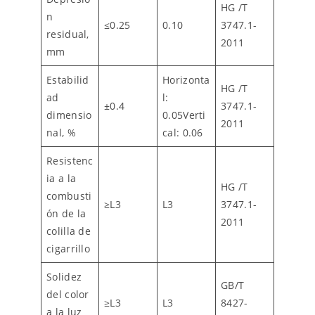
HG /T
n
≤0.25
0.10
3747.1-
residual,
2011
mm
Estabilid
Horizonta
HG /T
ad
l:
±0.4
3747.1-
dimensio
0.05Verti
2011
nal, %
cal: 0.06
Resistenc
ia a la
HG /T
combusti
≥L3
L3
3747.1-
ón de la
2011
colilla de
cigarrillo
Solidez
GB/T
del color
≥L3
L3
8427-
a la luz