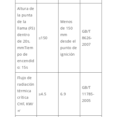
Altura de
la punta
de la
Menos
llama (FS)
de 150
GB/T
dentro
mm
≤150
8626-
de 20s,
desde el
2007
mmTiem
punto de
po de
ignición
encendid
o: 15s
Flujo de
radiación
GB/T
térmica
≥4.5
6.9
11785-
crítica
2005
CHF, KW/
㎡