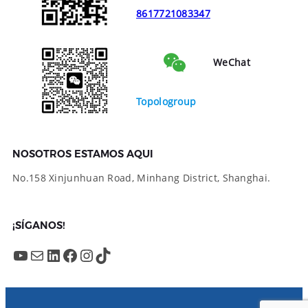
8617721083347
WeChat
Topologroup
NOSOTROS ESTAMOS AQUI
No.158 Xinjunhuan Road, Minhang District, Shanghai.
¡SÍGANOS!
YouTube
Mail
LinkedIn
Facebook
Instagram
TikTok